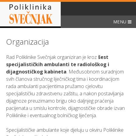
Skip
to
content
MENU
Organizacija
Rad Poliklinike Svečnjak organiziran je kroz
šest
specijalističkih ambulanti te radiološkog i
dijagnostičkog kabineta
. Međusobnom suradnjom
svih članova stručnog liječničkog tima i koordinacijom
rada ambulanti pacijentima pružamo cjelovitu
specijalističku zdravstvenu zaštitu, a nakon postavljanja
dijagnoze preuzimamo brigu oko daljnjeg praćenja
pacijenata u smislu kontrole, dijagnostičke obrade izvan
Poliklinike i eventualnog bolničkog liječenja.
Specijalističke ambulante koje djeluju u okviru Poliklinike