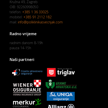
Kružna 49, Zagreb
OIB: 92260998050
telefon:
+385 1 36 33025
mobitel:
+385 91 2112 182
mail:
info@poliklinikasvecnjak.com
Radno vrijeme
radnim danom 8-19h
pauza 14-15h
Naši partneri