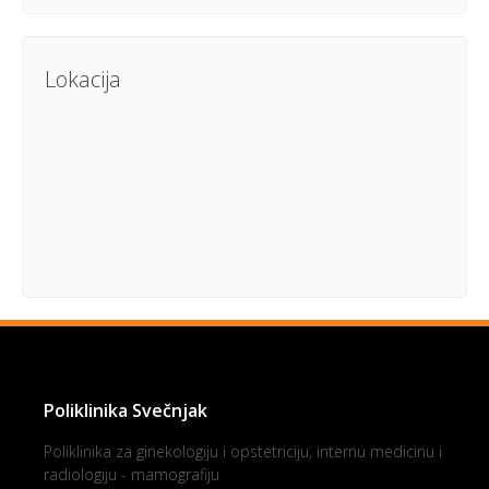
Lokacija
Poliklinika Svečnjak
Poliklinika za ginekologiju i opstetriciju, internu medicinu i
radiologiju - mamografiju