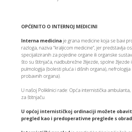
OPĆENITO O INTERNOJ MEDICINI
Interna medicina
je grana medicine koja se bavi pr
razloga, naziva “kraljicom medicine”, jer predstavlja
specijaliziranih za pojedine organe ili organske sustav
što su štitnjača, nadbubrežne žlijezde, spolne žljezde i 
pulmologija (bolesti pluća i dišnih organa), nefrologij
probavnih organa).
U našoj Poliklinici rade: Opća internistička ambulan
za štitnjaču.
U općoj internističkoj ordinaciji možete obavit
pregled kao i predoperativne preglede s obrad