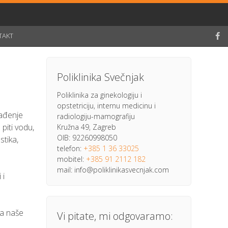
TAKT
Poliklinika Svečnjak
Poliklinika za ginekologiju i
opstetriciju, internu medicinu i
vađenje
radiologiju-mamografiju
 piti vodu,
Kružna 49, Zagreb
OIB: 92260998050
stika,
telefon:
+385 1 36 33025
mobitel:
+385 91 2112 182
mail: info@poliklinikasvecnjak.com
 i
ja naše
Vi pitate, mi odgovaramo: