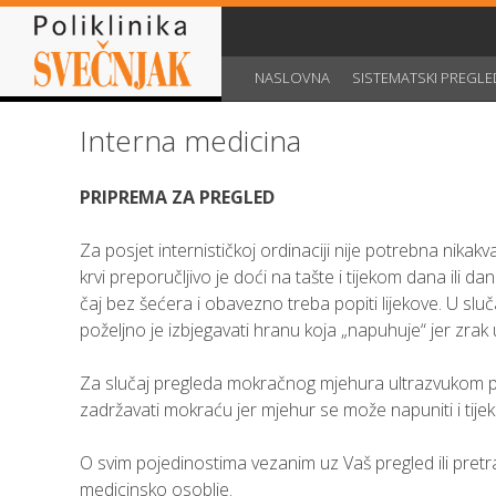
Skip
to
content
NASLOVNA
SISTEMATSKI PREGLE
Interna medicina
PRIPREMA ZA PREGLED
Za posjet internističkoj ordinaciji nije potrebna nika
krvi preporučljivo je doći na tašte i tijekom dana ili d
čaj bez šećera i obavezno treba popiti lijekove. U sluč
poželjno je izbjegavati hranu koja „napuhuje“ jer zrak
Za slučaj pregleda mokračnog mjehura ultrazvukom pre
zadržavati mokraću jer mjehur se može napuniti i tijeko
O svim pojedinostima vezanim uz Vaš pregled ili pretra
medicinsko osoblje.