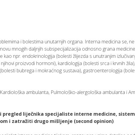
oblemima i bolestima unutarnjih organa. Interna medicina se, ne
 osnovu mnogih daljnjih subspecijalizacija odnosno grana medicin
e kao npr. endokrinologija (bolesti žlijezda s unutranjim izlučiva
njihovi proizvodi hormoni), kardiologija (bolesti srca i krvnih žila)
a (bolesti bubrega i mokraćnog sustava), gastroenterologija (bole
ta, Kardiološka ambulanta, Pulmološko-alergološka ambulanta i A
i pregled liječnika specijaliste interne medicine, siste
om i zatražiti drugo mišljenje (second opinion)
.