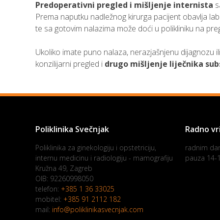
Predoperativni pregled i mišljenje internista
s
Prema naputku nadležnog kirurga pacijent obavlja labo
te sa gotovim nalazima može doći u polikliniku na pregl
Ukoliko imate puno nalaza, nerazjašnjenu dijagnozu ili 
konzilijarni pregled i
drugo mišljenje liječnika sub
Poliklinika Svečnjak
Radno vr
Poliklinika za ginekologiju i opstetriciju,
radnim da
internu medicinu i radiologiju - mamografiju
pauza 14-
Kružna 49, Zagreb
OIB: 92260998050
telefon:
+385 1 36 33025
mobitel:
+385 91 2112 182
mail:
info@poliklinikasvecnjak.com