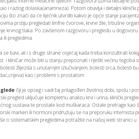
specijalist interne medicine tijekom razgovora uzima detaljne po
ji kao i razlog dolaska(anamneza). Potom obavlja i detaljni klinički
ciju što znači da će liječnik utvrditi kakvo je opće stanje pacijenta
rhovima prstiju pregledati limfne čvorove, krvne žile, trbušne organ
erenje krvnog tlaka. Po zavšenom razgovoru i pregledu u dogovoru
 ili pregledima.
 se bavi, ali i s druge strane osjećaj kada treba konzultirati koleg
 i kliničar može biti u stanju prepoznati i riješiti većinu tegoba 
 bolesti žlijezda s unutarnjim izlučivanjem, bolesti srca, bolesti b
udac,crijeva) kao i problemi s prostatom.
eglede
čiji je opseg i sadržaj prilagođen životnoj dobi, spolu i p
 pregled uključuje kompletnu analizu krvi i urina, klinički pregl
aćnog sustava te prostate kod muškaraca. Ostale pretrage kao š
tumorski markeri ili hormoni pridružuju se na preporuku internista
 Više o sistematskim pregledima potražite na našoj web stranici u