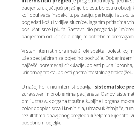
Internistički pregled
je pregled kod kojeg liječnik 
pacijenta uključujući prijašnje bolesti, bolesti u obitel
koji obuhvaća inspekciju, palpaciju, perkusiju i auskulta
pogledati kožu i vidljive sluznice, laganim pritiscima v
poslušati srce i pluća. Sastavni dio pregleda je i mj
pacijentom odlučit će o daljnjim potrebnim pretragama
Vrstan internist mora imati široki spektar bolesti kojima
uže specijaliziran za pojedino područje. Dobar internist
najčešći poremećaji cirkulacije, bolesti pluća i bronha,
urinarnog trakta, bolesti gastrointestalnog trakta(žel
U našoj Poliklinici internist obavlja i
sistematske pr
zdravstvenim problemima pacijenata. Osnovi sistematski
om i ultrazvuk organa trbušne šupljine i organa mokr
color doppler srca i krvnih žila, ultrazvuk štitnjače, 
rezultatima obavljenog pregleda ili željama klijenata.
posebnom odjeljku.