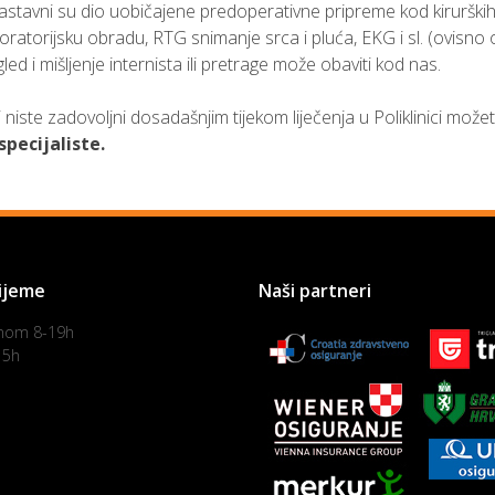
astavni su dio uobičajene predoperativne pripreme kod kirurških
ratorijsku obradu, RTG snimanje srca i pluća, EKG i sl. (ovisno 
ed i mišljenje internista ili pretrage može obaviti kod nas.
niste zadovoljni dosadašnjim tijekom liječenja u Poliklinici možet
specijaliste.
ijeme
Naši partneri
nom 8-19h
15h