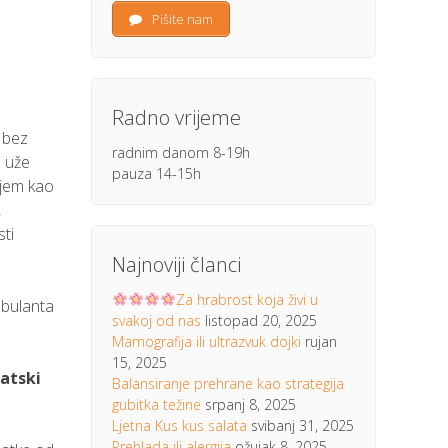
Pišite nam
Radno vrijeme
 bez
radnim danom 8-19h
e uže
pauza 14-15h
njem kao
,
sti
Najnoviji članci
Za hrabrost koja živi u
mbulanta
svakoj od nas
listopad 20, 2025
Mamografija ili ultrazvuk dojki
rujan
15, 2025
matski
Balansiranje prehrane kao strategija
gubitka težine
srpanj 8, 2025
Ljetna Kus kus salata
svibanj 31, 2025
Prehlada ili alergija
ožujak 8, 2025