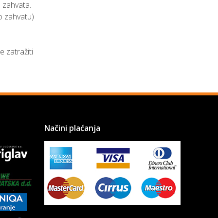
 zahvata.
o zahvatu)
e zatražiti
Načini plaćanja