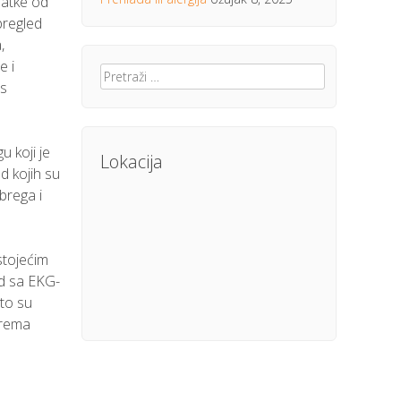
datke od
 pregled
,
e i
Pretraži:
 s
u koji je
Lokacija
od kojih su
ubrega i
ostojećim
ed sa EKG-
to su
 prema