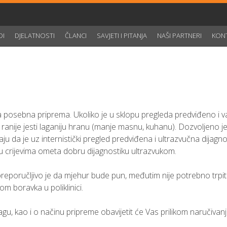
DI
DJELATNOSTI
ČLANCI
SAVJETI I PITANJA
NAŠI PARTNERI
KON
kva posebna priprema. Ukoliko je u sklopu pregleda predviđeno i 
an ranije jesti laganiju hranu (manje masnu, kuhanu). Dozvoljeno je
aju da je uz internistički pregled predviđena i ultrazvučna dijagno
 u crijevima ometa dobru dijagnostiku ultrazvukom.
poručljivo je da mjehur bude pun, međutim nije potrebno trpiti
m boravka u poliklinici.
gu, kao i o načinu pripreme obavijetit će Vas prilikom naručivan