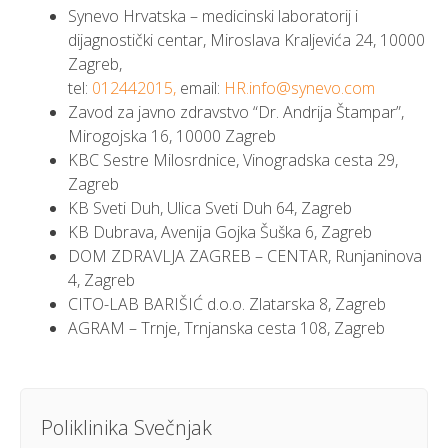
Synevo Hrvatska – medicinski laboratorij i
dijagnostički centar, Miroslava Kraljevića 24, 10000
Zagreb,
tel:
012442015,
email:
HR.info@synevo.com
Zavod za javno zdravstvo “Dr. Andrija Štampar”,
Mirogojska 16, 10000 Zagreb
KBC Sestre Milosrdnice, Vinogradska cesta 29,
Zagreb
KB Sveti Duh, Ulica Sveti Duh 64, Zagreb
KB Dubrava, Avenija Gojka Šuška 6, Zagreb
DOM ZDRAVLJA ZAGREB – CENTAR, Runjaninova
4, Zagreb
CITO-LAB BARIŠIĆ d.o.o. Zlatarska 8, Zagreb
AGRAM – Trnje, Trnjanska cesta 108, Zagreb
Poliklinika Svečnjak