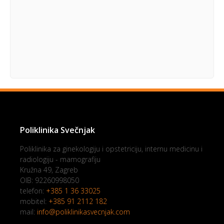
Poliklinika Svečnjak
Poliklinika za ginekologiju i opstetriciju, internu medicinu i
radiologiju - mamografiju
Kružna 49, Zagreb
OIB: 92260998050
telefon:
+385 1 36 33025
mobitel:
+385 91 2112 182
mail:
info@poliklinikasvecnjak.com