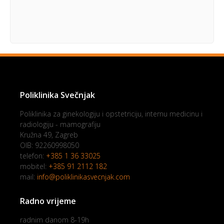
Poliklinika Svečnjak
Poliklinika za ginekologiju i opstetriciju, internu medicinu i
radiologiju - mamografiju
Kružna 49, Zagreb
OIB: 92260998050
telefon:
+385 1 36 33025
mobitel:
+385 91 2112 182
mail:
info@poliklinikasvecnjak.com
Radno vrijeme
radnim danom 8-19h